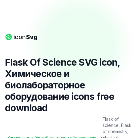
icon
Svg
Flask Of Science SVG icon,
Химическое и
биолабораторное
оборудование icons free
download
Flask of
science, Flask
of chemistry,
•
Flask of
Химическое и биолабораторное оборудование