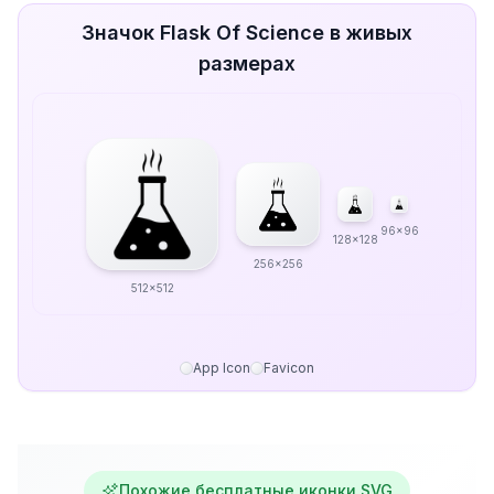
Значок Flask Of Science в живых
размерах
96x96
128x128
256x256
512x512
App Icon
Favicon
Похожие бесплатные иконки SVG