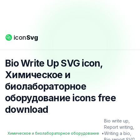
icon
Svg
Bio Write Up SVG icon,
Химическое и
биолабораторное
оборудование icons free
download
Bio write up,
Report writing,
•
Writing a bio,
Химическое и биолабораторное оборудование
Bio report SVG