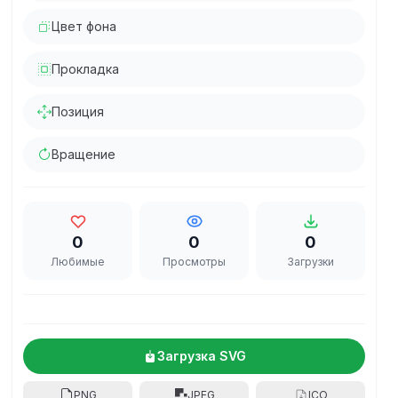
Цвет фона
Прокладка
Позиция
Вращение
0
0
0
Любимые
Просмотры
Загрузки
Загрузка SVG
PNG
JPEG
ICO