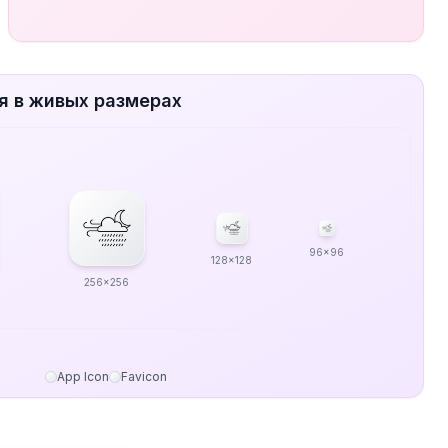
я в живых размерах
96x96
128x128
256x256
App Icon
Favicon