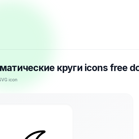
матические круги icons free d
SVG icon