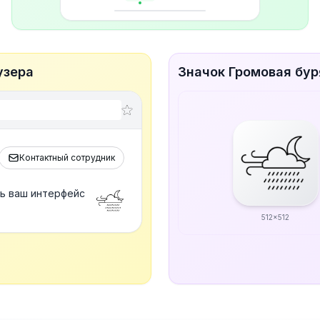
узера
Значок Громовая бур
Контактный сотрудник
ть ваш интерфейс
512x512