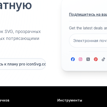
атную
Подпишитесь на ва
Get the latest deals 
ок SVG, прозрачных
нных потрясающими
 к плану pro iconSvg.co
ачков
Инструменты