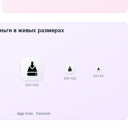
ньги в живых размерах
96x96
128x128
256x256
App Icon
Favicon