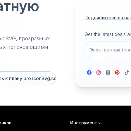
атную
Подпишитесь на ва
Get the latest deals 
ок SVG, прозрачных
нных потрясающими
 к плану pro iconSvg.co
ачков
Инструменты