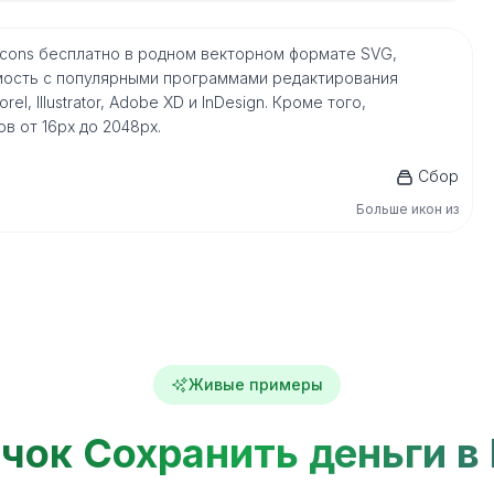
 icons бесплатно в родном векторном формате SVG,
мость с популярными программами редактирования
l, Illustrator, Adobe XD и InDesign. Кроме того,
в от 16px до 2048px.
Сбор
Больше икон из
Живые примеры
чок Сохранить деньги в 