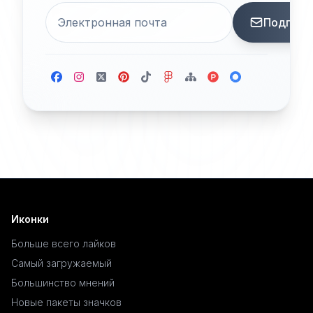
Подписа
Иконки
Больше всего лайков
Самый загружаемый
Большинство мнений
Новые пакеты значков