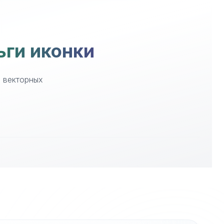
ьги иконки
е векторных