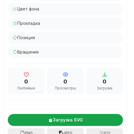
Цвет фона
Прокладка
Позиция
Вращение
0
0
0
Любимые
Просмотры
Загрузки
Загрузка SVG
PNG
JPEG
ICO