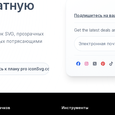
атную
Подпишитесь на ва
Get the latest deals 
ок SVG, прозрачных
нных потрясающими
 к плану pro iconSvg.co
ачков
Инструменты