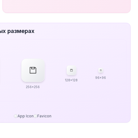
ых размерах
96x96
128x128
256x256
App Icon
Favicon