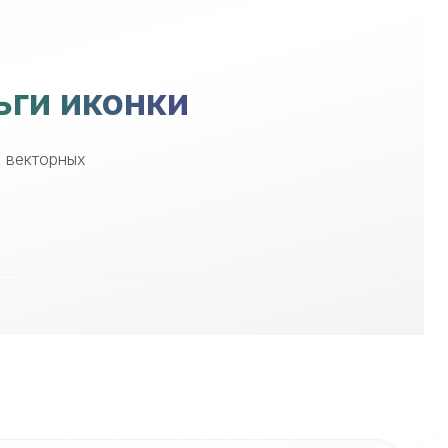
ьги иконки
е векторных