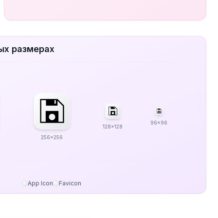
ых размерах
96x96
128x128
256x256
App Icon
Favicon