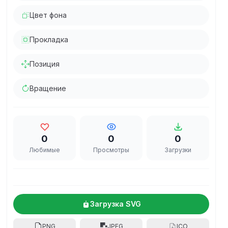
Цвет фона
Прокладка
Позиция
Вращение
0
0
0
Любимые
Просмотры
Загрузки
Загрузка SVG
PNG
JPEG
ICO