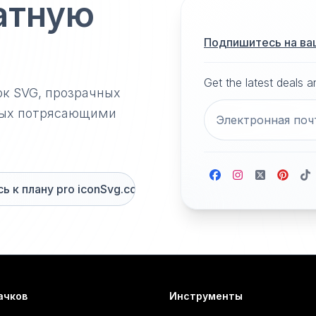
атную
Подпишитесь на ва
Get the latest deals 
ок SVG, прозрачных
нных потрясающими
 к плану pro iconSvg.co
ачков
Инструменты