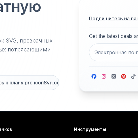
атную
Подпишитесь на ва
Get the latest deals 
ок SVG, прозрачных
нных потрясающими
 к плану pro iconSvg.co
ачков
Инструменты