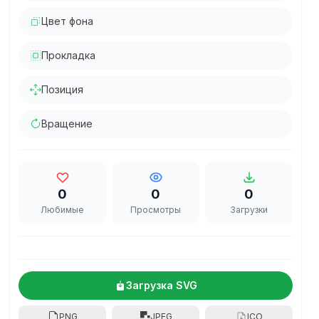
Цвет фона
Прокладка
Позиция
Вращение
0
0
0
Любимые
Просмотры
Загрузки
Загрузка SVG
PNG
JPEG
ICO