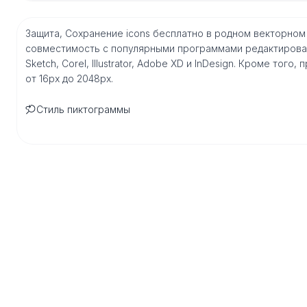
Защита, Сохранение icons бесплатно в родном векторно
совместимость с популярными программами редактирован
Sketch, Corel, Illustrator, Adobe XD и InDesign. Кроме то
от 16px до 2048px.
Стиль пиктограммы