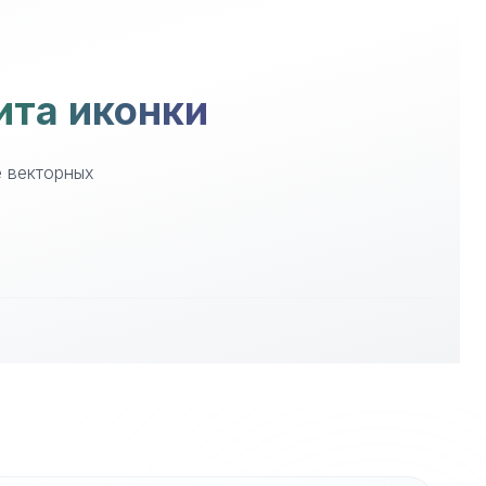
ита иконки
е векторных