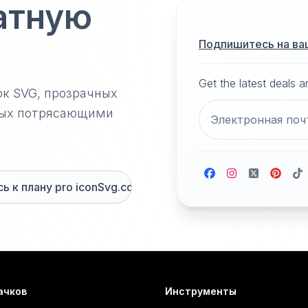
атную
Подпишитесь на ва
Get the latest deals 
ок SVG, прозрачных
нных потрясающими
 к плану pro iconSvg.co
ачков
Инструменты