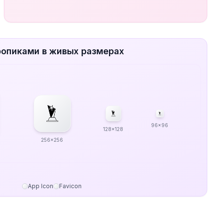
ропиками в живых размерах
96x96
128x128
256x256
App Icon
Favicon