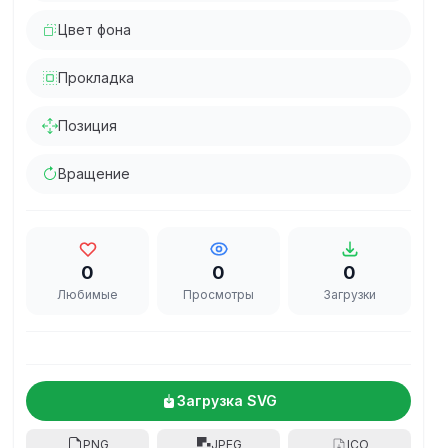
Цвет фона
Прокладка
Позиция
Вращение
0
0
0
Любимые
Просмотры
Загрузки
Загрузка SVG
PNG
JPEG
ICO