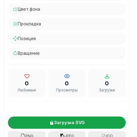
Цвет фона
Прокладка
Позиция
Вращение
0
0
0
Любимые
Просмотры
Загрузки
Загрузка SVG
PNG
JPEG
ICO