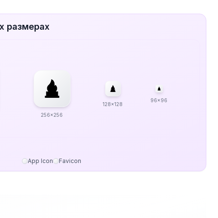
х размерах
96x96
128x128
256x256
App Icon
Favicon