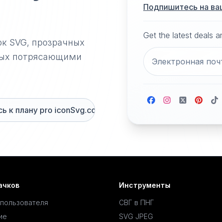
Подпишитесь на ва
Get the latest deals 
ок SVG, прозрачных
нных потрясающими
 к плану pro iconSvg.co
ачков
Инструменты
 пользователя
СВГ в ПНГ
ие
SVG JPEG