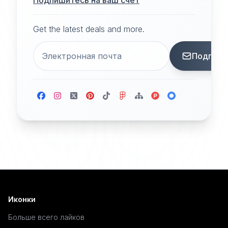
Подпишитесь на ваш счет
Get the latest deals and more.
Подписа
Иконки
Больше всего лайков