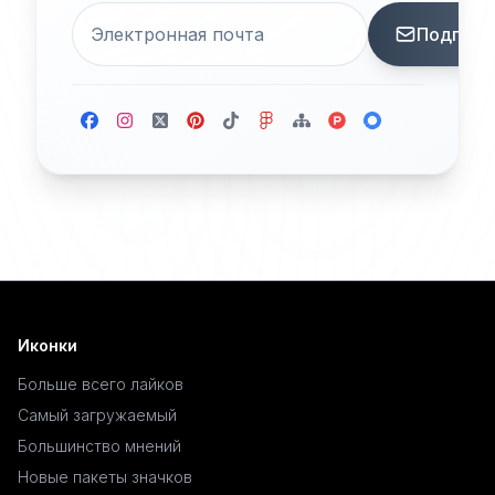
Подписа
Иконки
Больше всего лайков
Самый загружаемый
Большинство мнений
Новые пакеты значков