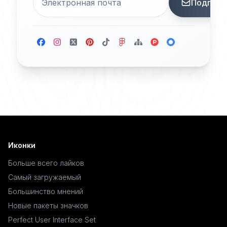
Подписа
Иконки
Больше всего лайков
Самый загружаемый
Большинство мнений
Новые пакеты значков
Perfect User Interface Set