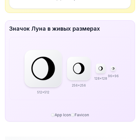
Значок Луна в живых размерах
96x96
128x128
256x256
512x512
App Icon
Favicon