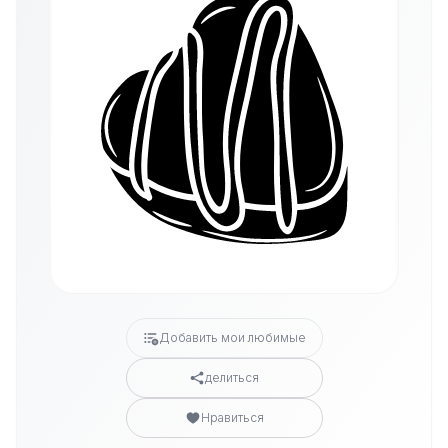
Добавить мои любимые
делиться
Нравиться