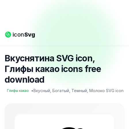
icon
Svg
Вкуснятина SVG icon,
Глифы какао icons free
download
•
Вкусный, Богатый, Темный, Молоко SVG icon
Глифы какао