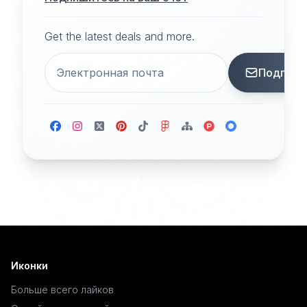
Get the latest deals and more.
Подписа
Иконки
Больше всего лайков