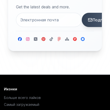
Get the latest deals and more.
Подписа
Иконки
Больше всего лайков
Самый загружаемый