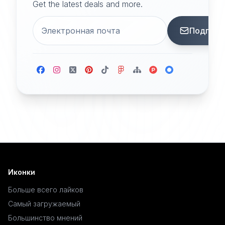
Get the latest deals and more.
Подписа
Иконки
Больше всего лайков
Самый загружаемый
Большинство мнений