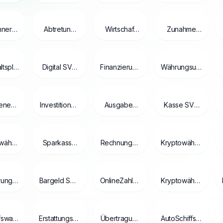
bol
symbol
SVG symbol
symbol
hner
Abtretung
Wirtschaft
Zunahme
ymbol
SVG symbol
SVG symbol
der SVG
symbol
ltsplan
Digital SVG
Finanzierung
Währungsumtausch
ymbol
symbol
SVG symbol
SVG symbol
ienen
Investitionen
Ausgaben
Kasse SVG
ymbol
SVG symbol
SVG symbol
symbol
owährung
Sparkasse
Rechnungen
Kryptowährung
ymbol
SVG symbol
SVG symbol
SVG symbol
rung
Bargeld SVG
OnlineZahlung
Kryptowährung
ymbol
symbol
SVG symbol
SVG symbol
fswagenSoftware
Erstattungsbetrag
Übertragung
AutoSchiffsverkehr