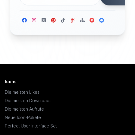
Icons
Die meisten Likes
Die meisten Downloads
Die meisten Aufrufe
Neue Icon-Pakete
Perfect User Interface Set