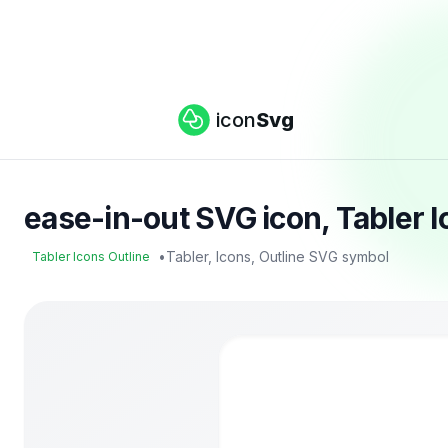
icon
Svg
ease-in-out SVG icon, Tabler I
•
Tabler, Icons, Outline SVG symbol
Tabler Icons Outline