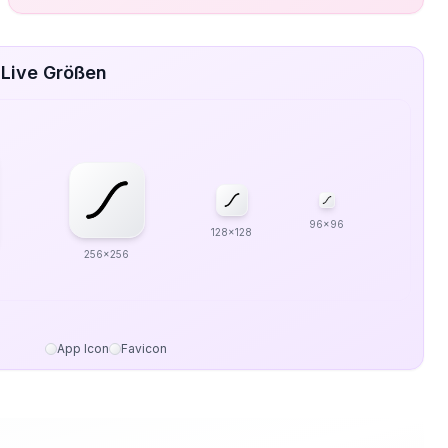
 Live Größen
96x96
128x128
256x256
App Icon
Favicon