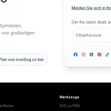
Melden Sie sich in I
Get the latest deals 
-Symbolen,
e von großartigen
Plan von iconSvg.co bei
Werkzeuge
erfläche
SVG zu PNG