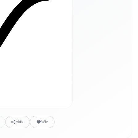
n
Aktie
Wie