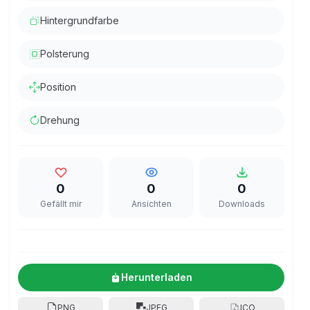
Hintergrundfarbe
Polsterung
Position
Drehung
0
0
0
Gefällt mir
Ansichten
Downloads
Herunterladen
PNG
JPEG
ICO