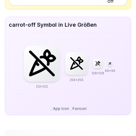
carrot-off Symbol in Live Größen
96x96
128x128
256x256
512x512
App Icon
Favicon