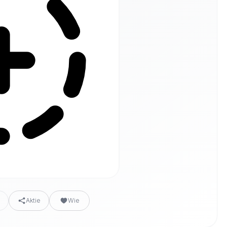
n
Aktie
Wie