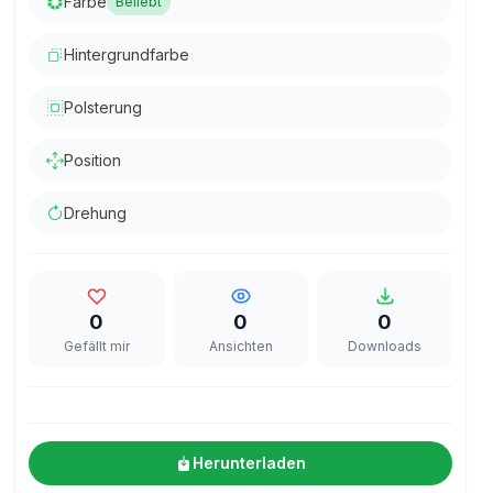
Farbe
Beliebt
Hintergrundfarbe
Polsterung
Position
Drehung
0
0
0
Gefällt mir
Ansichten
Downloads
Herunterladen