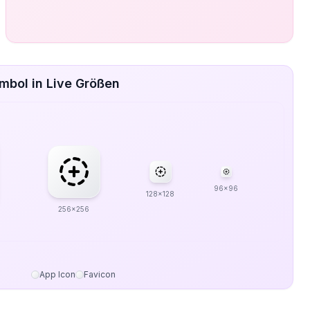
mbol in Live Größen
96x96
128x128
256x256
App Icon
Favicon