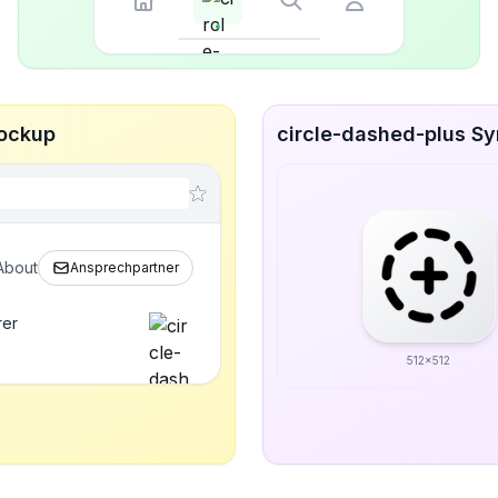
Mockup
circle-dashed-plus Sy
About
Ansprechpartner
rer
512x512