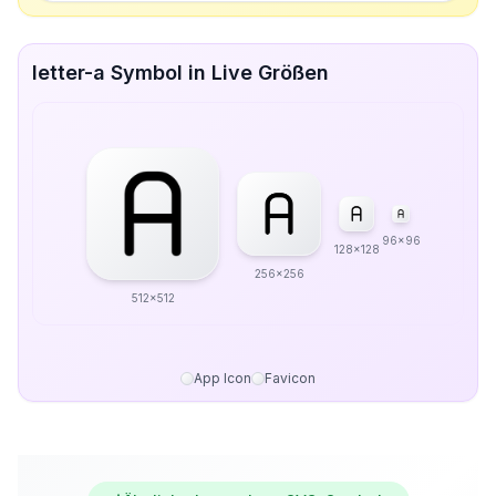
letter-a Symbol in Live Größen
96x96
128x128
256x256
512x512
App Icon
Favicon