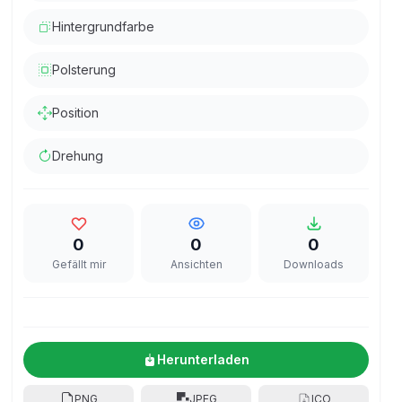
Hintergrundfarbe
Polsterung
Position
Drehung
0
0
0
Gefällt mir
Ansichten
Downloads
Herunterladen
PNG
JPEG
ICO