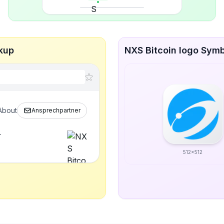
kup
NXS Bitcoin logo Symb
About
Ansprechpartner
r
512x512