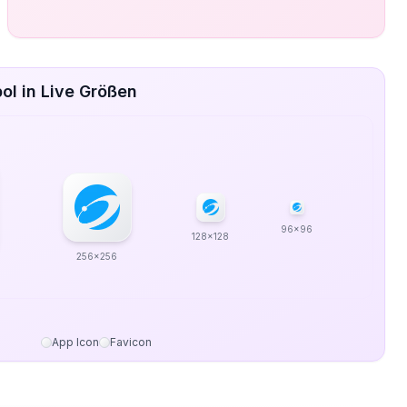
ol in Live Größen
96x96
128x128
256x256
App Icon
Favicon