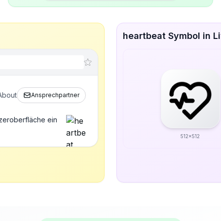
heartbeat Symbol in L
About
Ansprechpartner
zeroberfläche ein
512x512