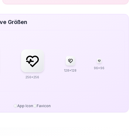
ive Größen
96x96
128x128
256x256
App Icon
Favicon