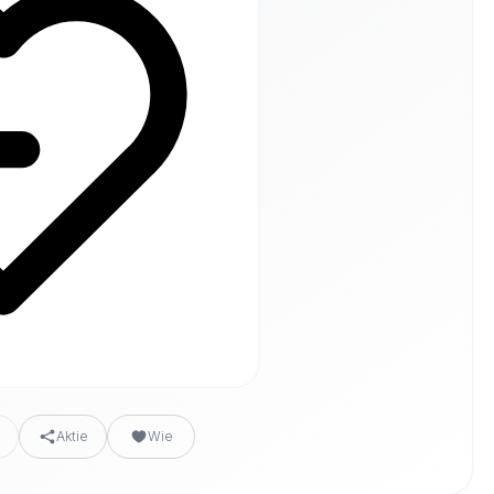
n
Aktie
Wie