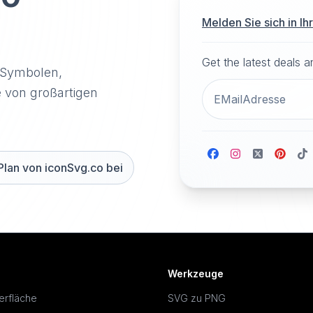
Melden Sie sich in I
Get the latest deals 
-Symbolen,
e von großartigen
Plan von iconSvg.co bei
Werkzeuge
erfläche
SVG zu PNG