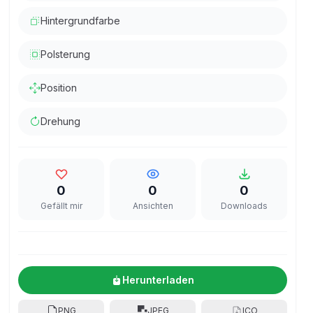
Hintergrundfarbe
Polsterung
Position
Drehung
0
0
0
Gefällt mir
Ansichten
Downloads
Herunterladen
PNG
JPEG
ICO