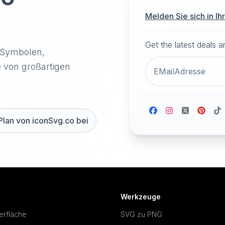
Melden Sie sich in I
Get the latest deals 
-Symbolen,
e von großartigen
Plan von iconSvg.co bei
Werkzeuge
erfläche
SVG zu PNG