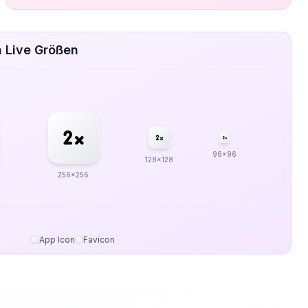
n Live Größen
96x96
128x128
256x256
App Icon
Favicon