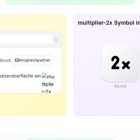
multiplier-2x Symbol i
About
Ansprechpartner
nutzeroberfläche ein
512x512