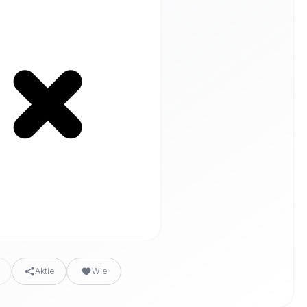
n
Aktie
Wie