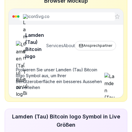
Browser Mockup
iconSvg.co
Lamden
(Tau)
Services
About
Ansprechpartner
Bitcoin
logo
Probieren Sie unser Lamden (Tau) Bitcoin
logo Symbol aus, um Ihrer
Benutzeroberfläche ein besseres Aussehen
zu verleihen
Lamden (Tau) Bitcoin logo Symbol in Live
Größen