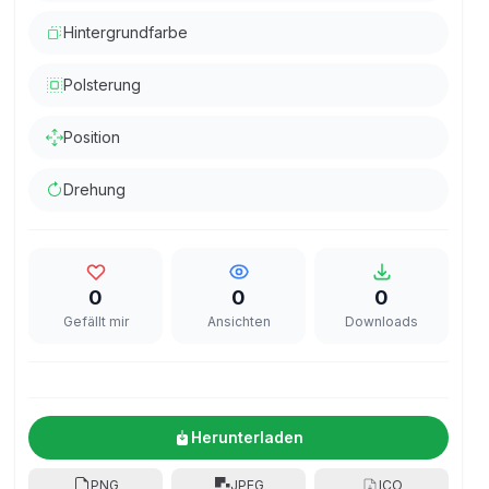
Hintergrundfarbe
Polsterung
Position
Drehung
0
0
0
Gefällt mir
Ansichten
Downloads
Herunterladen
PNG
JPEG
ICO