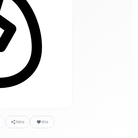
n
Aktie
Wie