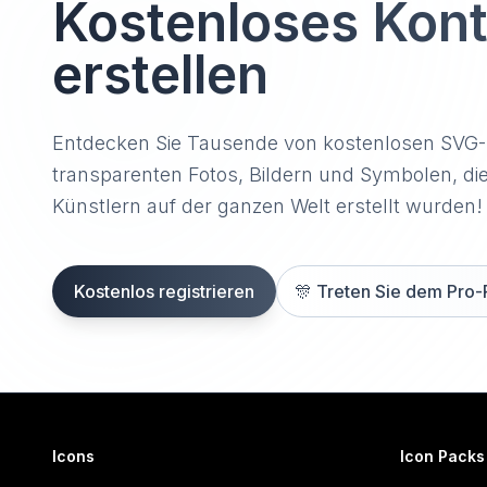
Kostenloses Kon
erstellen
Entdecken Sie Tausende von kostenlosen SVG
transparenten Fotos, Bildern und Symbolen, di
Künstlern auf der ganzen Welt erstellt wurden!
Kostenlos registrieren
🎊
Treten Sie dem Pro-
Icons
Icon Packs