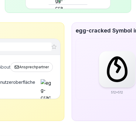
egg-cracked Symbol i
About
Ansprechpartner
enutzeroberfläche
512x512