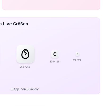
n Live Größen
96x96
128x128
256x256
App Icon
Favicon