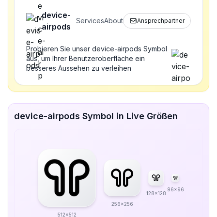
device-
Services
About
Ansprechpartner
airpods
Probieren Sie unser device-airpods Symbol
aus, um Ihrer Benutzeroberfläche ein
besseres Aussehen zu verleihen
device-airpods Symbol in Live Größen
96x96
128x128
256x256
512x512