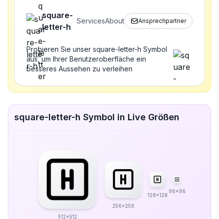
square-
Services
About
Ansprechpartner
letter-h
Probieren Sie unser square-letter-h Symbol
aus, um Ihrer Benutzeroberfläche ein
besseres Aussehen zu verleihen
square-letter-h Symbol in Live Größen
96x96
128x128
256x256
512x512