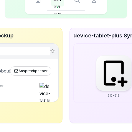
ockup
device-tablet-plus Sy
About
Ansprechpartner
er
512x512