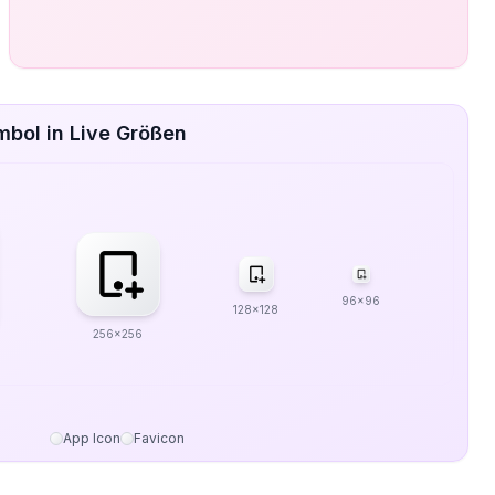
mbol in Live Größen
96x96
128x128
256x256
App Icon
Favicon