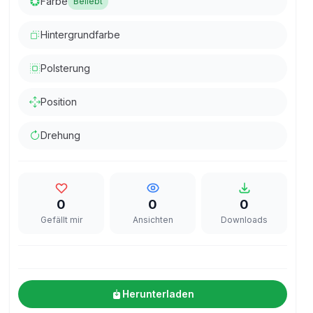
Farbe
Beliebt
Hintergrundfarbe
Polsterung
Position
Drehung
0
0
0
Gefällt mir
Ansichten
Downloads
Herunterladen