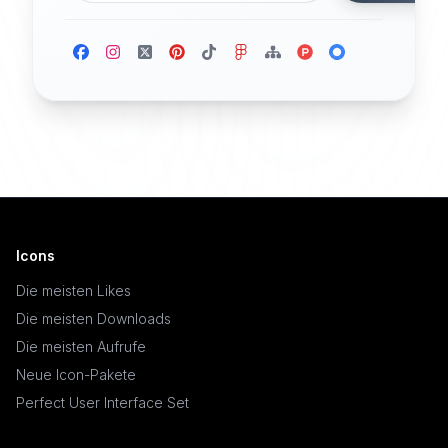
Icons
Die meisten Likes
Die meisten Downloads
Die meisten Aufrufe
Neue Icon-Pakete
Perfect User Interface Set