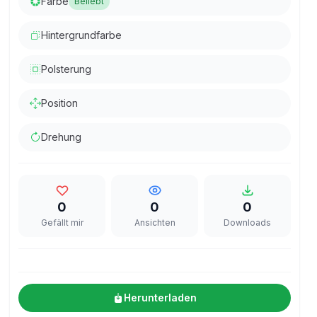
Farbe
Beliebt
Hintergrundfarbe
Polsterung
Position
Drehung
0
0
0
Gefällt mir
Ansichten
Downloads
Herunterladen