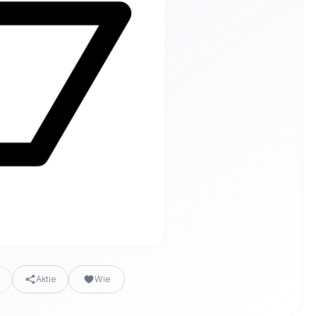
n
Aktie
Wie