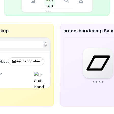
ckup
brand-bandcamp Symbo
About
Ansprechpartner
r
512x512