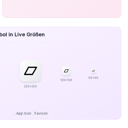
l in Live Größen
96x96
128x128
256x256
App Icon
Favicon