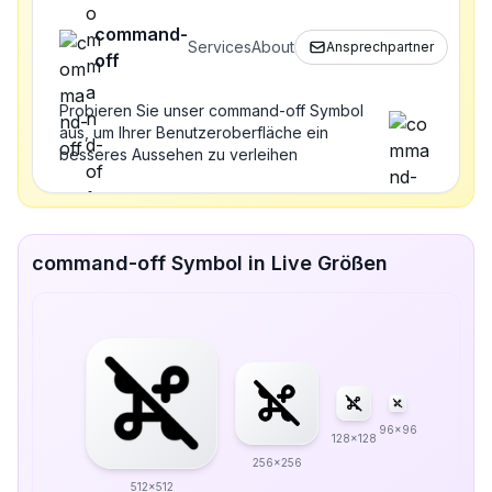
command-
Services
About
Ansprechpartner
off
Probieren Sie unser command-off Symbol
aus, um Ihrer Benutzeroberfläche ein
besseres Aussehen zu verleihen
command-off Symbol in Live Größen
96x96
128x128
256x256
512x512