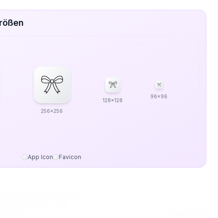
Größen
96x96
128x128
256x256
App Icon
Favicon