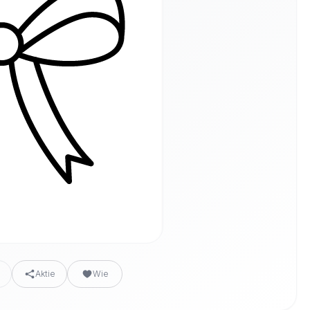
n
Aktie
Wie