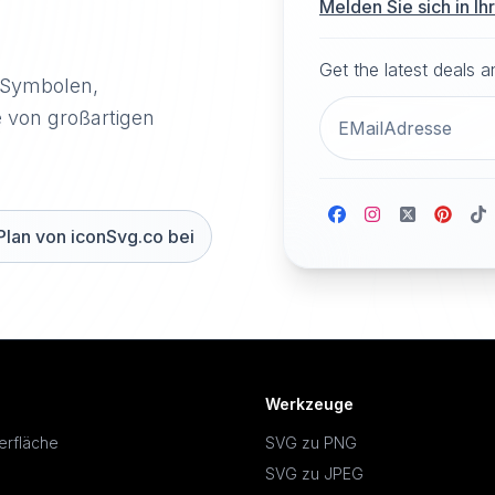
Melden Sie sich in I
Get the latest deals 
-Symbolen,
e von großartigen
Plan von iconSvg.co bei
Werkzeuge
erfläche
SVG zu PNG
SVG zu JPEG