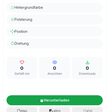
Hintergrundfarbe
Polsterung
Position
Drehung
0
0
0
Gefällt mir
Ansichten
Downloads
Herunterladen
PNG
JPEG
ICO