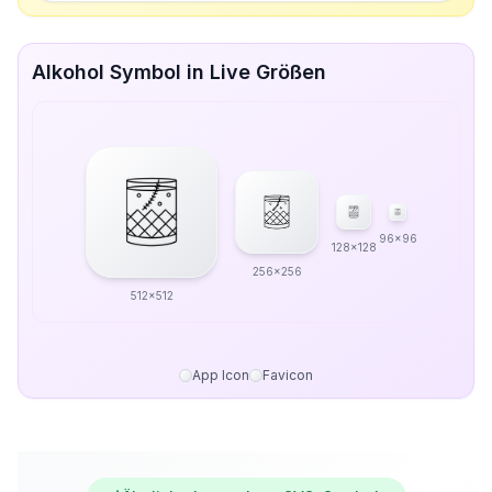
Alkohol Symbol in Live Größen
96x96
128x128
256x256
512x512
App Icon
Favicon