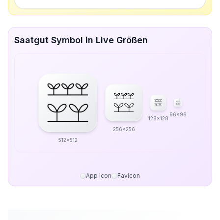
Saatgut Symbol in Live Größen
96x96
128x128
256x256
512x512
App Icon
Favicon