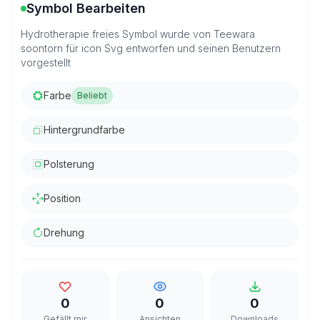
Symbol Bearbeiten
Hydrotherapie freies Symbol wurde von Teewara
soontorn für icon Svg entworfen und seinen Benutzern
vorgestellt
Farbe
Beliebt
Hintergrundfarbe
Polsterung
Position
Drehung
0
0
0
Gefällt mir
Ansichten
Downloads