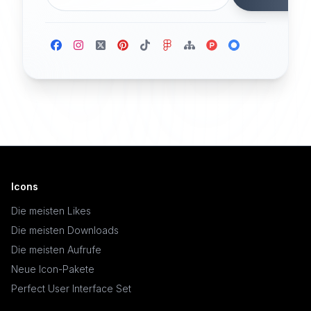
Icons
Die meisten Likes
Die meisten Downloads
Die meisten Aufrufe
Neue Icon-Pakete
Perfect User Interface Set