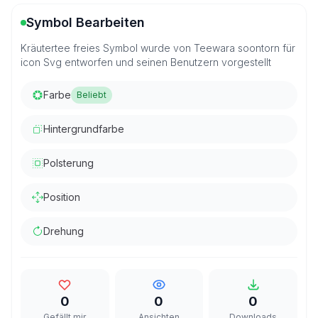
Symbol Bearbeiten
Kräutertee freies Symbol wurde von Teewara soontorn für
icon Svg entworfen und seinen Benutzern vorgestellt
Farbe
Beliebt
Hintergrundfarbe
Polsterung
Position
Drehung
0
0
0
Gefällt mir
Ansichten
Downloads