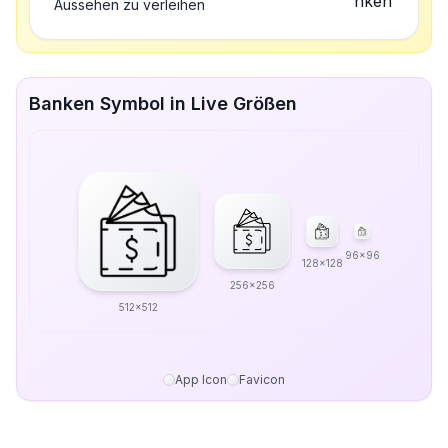
Aussehen zu verleihen
Banken Symbol in Live Größen
96x96
128x128
256x256
512x512
App Icon
Favicon