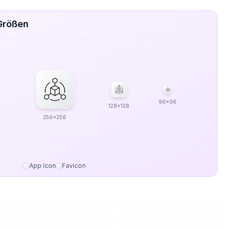
Größen
96x96
128x128
256x256
App Icon
Favicon