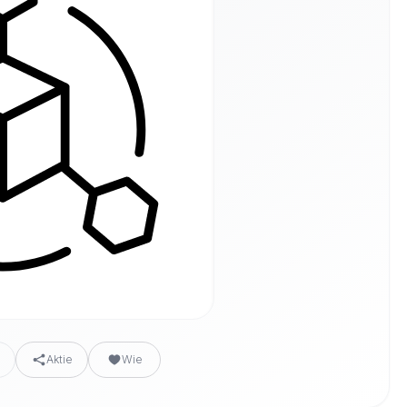
n
Aktie
Wie