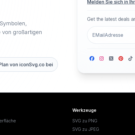
Melden Sie sich in I
Get the latest deals 
-Symbolen,
e von großartigen
Plan von iconSvg.co bei
Werkzeuge
erfläche
SVG zu PNG
SVG zu JPEG