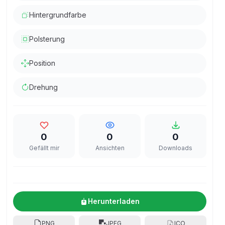
Hintergrundfarbe
Polsterung
Position
Drehung
0
0
0
Gefällt mir
Ansichten
Downloads
Herunterladen
PNG
JPEG
ICO