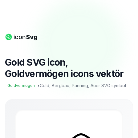
icon
Svg
Gold SVG icon,
Goldvermögen icons vektör
•
Gold, Bergbau, Panning, Auer SVG symbol
Goldvermögen