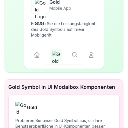
Gold
Mobile App
Erleben Sie die Leistungsfähigkeit
des Gold Symbols auf Ihrem
Mobilgerät
Gold Symbol in UI Modalbox Komponenten
Gold
Probieren Sie unser Gold Symbol aus, um Ihre
Benutzeroberfläche in UI-Komponenten besser