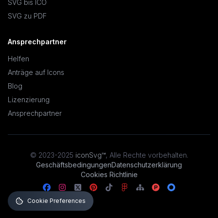
SVG bis ICO
SVG zu PDF
Ansprechpartner
Helfen
Anträge auf Icons
Blog
Lizenzierung
Ansprechpartner
© 2023-2025
iconSvg™
,
Alle Rechte vorbehalten
.
Geschäftsbedingungen
Datenschutzerklärung
Cookies Richtlinie
Cookie Preferences