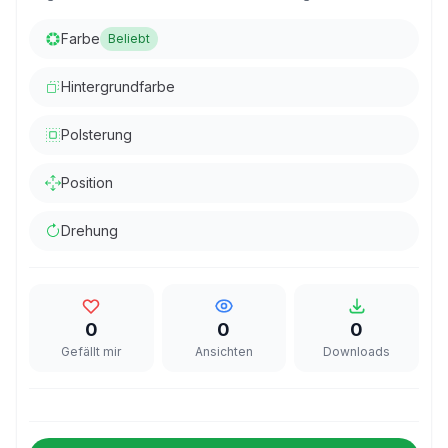
Farbe
Beliebt
Hintergrundfarbe
Polsterung
Position
Drehung
0
0
0
Gefällt mir
Ansichten
Downloads