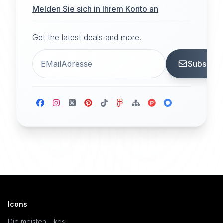
Melden Sie sich in Ihrem Konto an
Get the latest deals and more.
Subscrib
Icons
Die meisten Likes