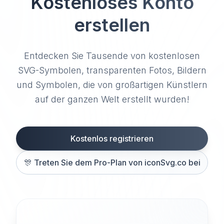
Kostenloses Konto
erstellen
Entdecken Sie Tausende von kostenlosen
SVG-Symbolen, transparenten Fotos, Bildern
und Symbolen, die von großartigen Künstlern
auf der ganzen Welt erstellt wurden!
Kostenlos registrieren
🎊
Treten Sie dem Pro-Plan von iconSvg.co bei