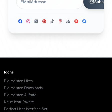
Subscrib
Icons
Die meisten Likes
Die meisten Downloads
Die meisten Aufrufe
Neue Icon-Pakete
Perfect User Interface Set