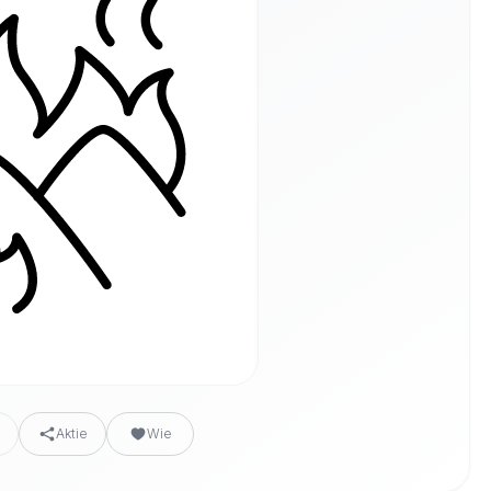
n
Aktie
Wie