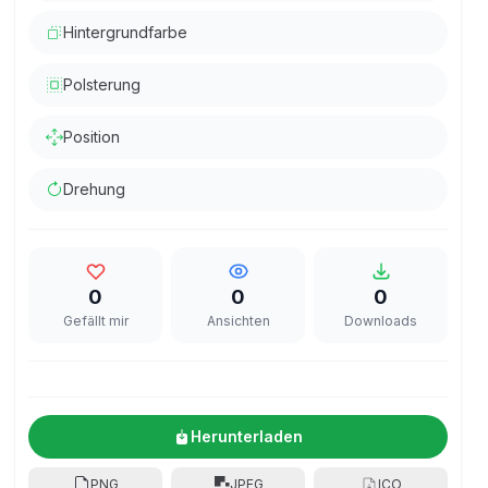
Hintergrundfarbe
Polsterung
Position
Drehung
0
0
0
Gefällt mir
Ansichten
Downloads
Herunterladen
PNG
JPEG
ICO