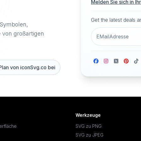
Melden Sie sich in I
Get the latest deals 
-Symbolen,
e von großartigen
Plan von iconSvg.co bei
Werkzeuge
erfläche
SVG zu PNG
SVG zu JPEG