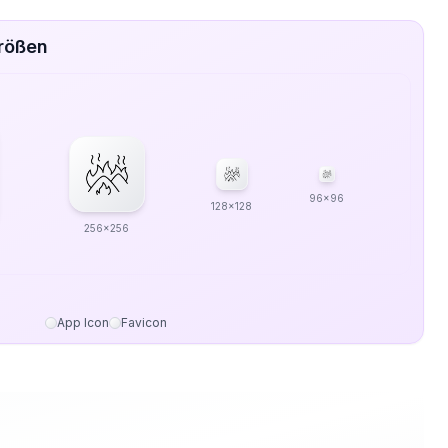
Größen
96x96
128x128
256x256
App Icon
Favicon