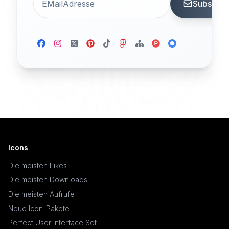
Subscrib
Icons
Die meisten Likes
Die meisten Downloads
Die meisten Aufrufe
Neue Icon-Pakete
Perfect User Interface Set