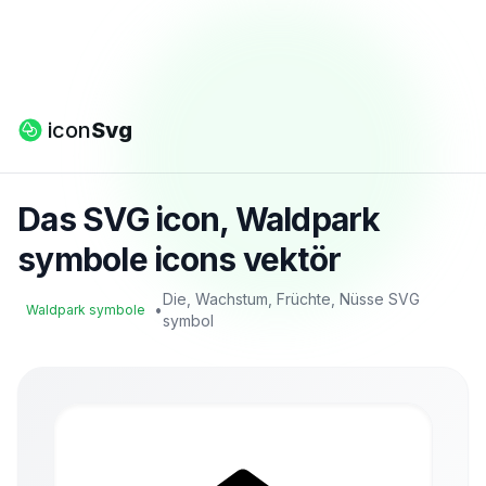
icon
Svg
Das SVG icon, Waldpark
symbole icons vektör
Die, Wachstum, Früchte, Nüsse SVG
•
Waldpark symbole
symbol