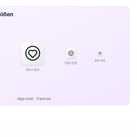
rößen
96x96
128x128
256x256
App Icon
Favicon