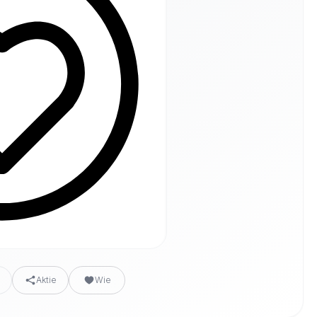
n
Aktie
Wie