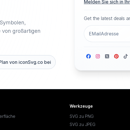
Melden Sie sich in I
Get the latest deals 
-Symbolen,
e von großartigen
Plan von iconSvg.co bei
Werkzeuge
erfläche
SVG zu PNG
SVG zu JPEG