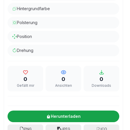
Hintergrundfarbe
Polsterung
Position
Drehung
0
0
0
Gefällt mir
Ansichten
Downloads
Herunterladen
PNG
JPEG
ICO