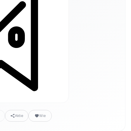
n
Aktie
Wie