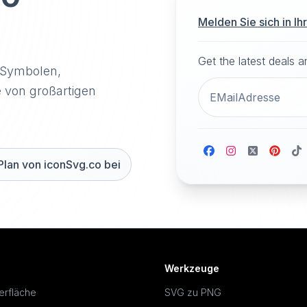
Melden Sie sich in I
Get the latest deals 
-Symbolen,
e von großartigen
Plan von iconSvg.co bei
Werkzeuge
erfläche
SVG zu PNG