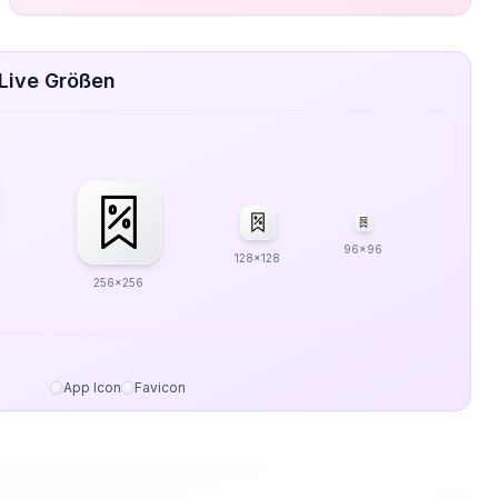
Live Größen
96x96
128x128
256x256
App Icon
Favicon