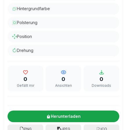
Hintergrundfarbe
Polsterung
Position
Drehung
0
0
0
Gefällt mir
Ansichten
Downloads
Herunterladen
PNG
JPEG
ICO