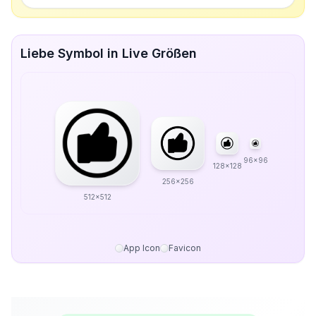
Liebe Symbol in Live Größen
96x96
128x128
256x256
512x512
App Icon
Favicon